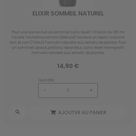
ELIXIR SOMMEIL NATUREL
Pour une bonne nuit de sommeil sans réveil ! 1 Flacon de 125 ml
Facilite l’endormissement (Mélisse) Favorise un repos nocturne
bon et sain (Tilleul) Formule naturelle aux extraits de plantes Pour
un sommeil apaisé, profond, réparateur, sans réveil intempestif.
Formule naturelle aux extraits de plantes.
14,90 €
Quantité :
-
+
AJOUTER AU PANIER