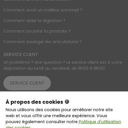
Comment avoir un meilleur sommeil ?
Comment aider la digestion ?
Comment soutenir la prostate ?
Comment soulager les articulations ?
SERVICE CLIENT
Un problème ? Une question ? Le service client est à votre
disposition du lundi au vendredi, de 9h00 à 18h00.
SERVICE CLIENT
À propos des cookies 🍪
© 2026 SelfNatura - Tous droits réservés
Nous utilisons des cookies pour améliorer notre site
Transactions sécurisées grâce au cryptage SSL
web et vous offrir une meilleure expérience. Vous
pouvez également consulter notre
Politique d'utilisation
des cookies