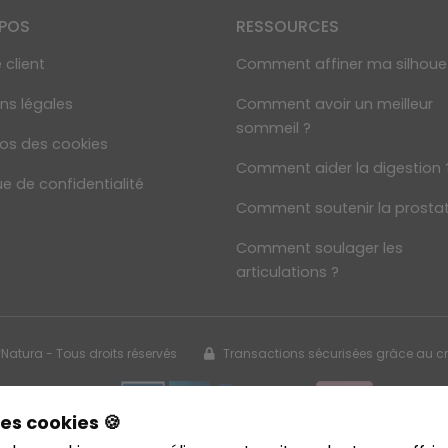
OPOS
RESSOURCES
 client
Comment affiner ma silhoue
ns légales
Comment avoir un meilleur
sommeil ?
os des cookies
Comment aider la digestion 
ue de confidentialité
Comment soutenir la prostat
Comment soulager les
articulations ?
fNatura - Tous droits réservés
Transactions sécurisées grâce au c
es cookies 🍪