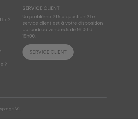
SERVICE CLIENT
Un problème ? Une question ? Le
tte ?
service client est à votre disposition
du lundi au vendredi, de 9h00 à
18h00.
SERVICE CLIENT
?
e ?
ryptage SSL