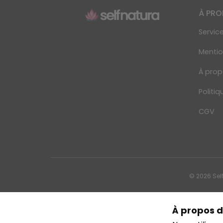
À PR
Service
Mentio
À prop
Politiq
CGV
© 2026 Sel
À propos d