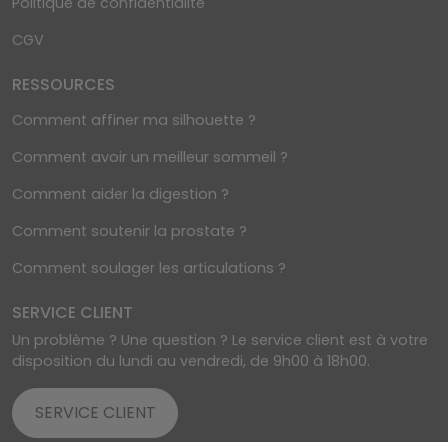
Politique de confidentialité
CGV
RESSOURCES
Comment affiner ma silhouette ?
Comment avoir un meilleur sommeil ?
Comment aider la digestion ?
Comment soutenir la prostate ?
Comment soulager les articulations ?
SERVICE CLIENT
Un problème ? Une question ? Le service client est à votre
disposition du lundi au vendredi, de 9h00 à 18h00.
SERVICE CLIENT